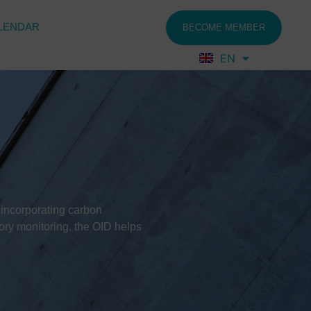
LENDAR
BECOME MEMBER
EN
FR
 incorporating carbon
ory monitoring, the OID helps