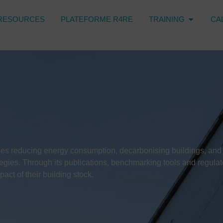
RESOURCES
PLATEFORME R4RE
TRAINING
CA
ses reducing energy consumption, decarbonising buildings, and
gies. Through its publications, benchmarking tools and regulat
act of their building stock.