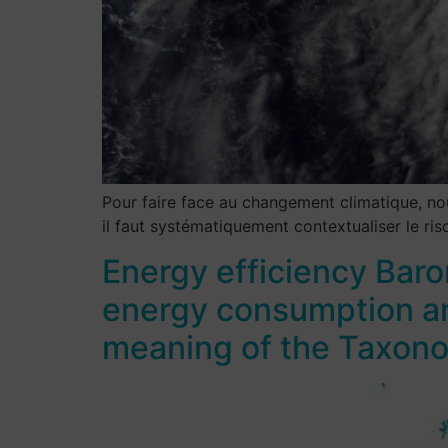
Pour faire face au changement climatique, nou
il faut systématiquement contextualiser le ri
Energy efficiency Barom
energy consumption and
meaning of the Taxon