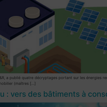
&R, a publié quatre décryptages portant sur les énergies r
obilier (maîtres […]
au : vers des bâtiments à co