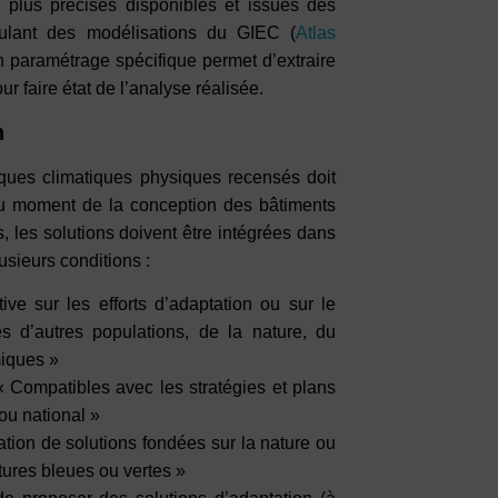
s plus précises disponibles et issues des
oulant des modélisations du GIEC (
Atlas
Un paramétrage spécifique permet d’extraire
r faire état de l’analyse réalisée.
n
sques climatiques physiques recensés doit
 au moment de la conception des bâtiments
s, les solutions doivent être intégrées dans
usieurs conditions :
ve sur les efforts d’adaptation ou sur le
s d’autres populations, de la nature, du
miques »
 Compatibles avec les stratégies et plans
ou national »
ation de solutions fondées sur la nature ou
tures bleues ou vertes »