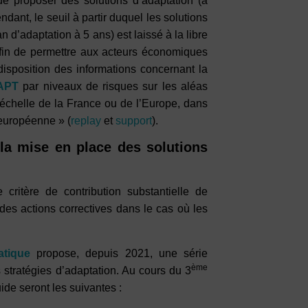
de proposer des solutions d’adaptation (à
ndant, le seuil à partir duquel les solutions
 d’adaptation à 5 ans) est laissé à la libre
afin de permettre aux acteurs économiques
isposition des informations concernant la
APT
par niveaux de risques sur les aléas
’échelle de la France ou de l’Europe, dans
 européenne » (
replay
et
support
).
e la mise en place des solutions
 critère de contribution substantielle de
t des actions correctives dans le cas où les
atique
propose, depuis 2021, une série
ème
 stratégies d’adaptation. Au cours du 3
de seront les suivantes :