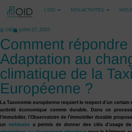
L'OID
NOS ACTIVITÉS
NOS 
OID
juillet 27, 2023
Comment répondre a
Adaptation au cha
climatique de la Ta
Européenne ?
La Taxonomie européenne requiert le respect d’un certain 
activité économique comme durable. Dans ce processu
l’immobilier, l’Observatoire de l’immobilier durable propose 
un
webinaire
a permis de donner des clés d’usage d
adaptatives au changement climatique
pour le bâtiment, p