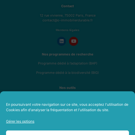
Contact
12 rue vivienne, 75002 Paris, France
contact@o-immobilierdurable.fr
Mentions légales
Nos programmes de recherche
Programme dédié à l’adaptation (BAP)
Programme dédié à la biodiversité (BIG)
Nos outils
Analyse de résilience R4RE
En poursuivant votre navigation sur ce site, vous acceptez l'utilisation de
Fresque de l’immobilier durable
Cookies afin d'analyser la fréquentation et l'utilisation du site.
Formations en immobilier durable
Gérer les options
A propos