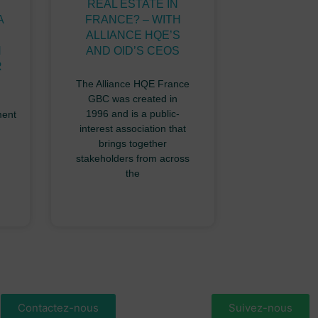
REAL ESTATE IN
A
FRANCE? – WITH
ALLIANCE HQE’S
N
AND OID’S CEOS
R
The Alliance HQE France
GBC was created in
1996 and is a public-
ment
interest association that
brings together
stakeholders from across
the
Contactez-nous
Suivez-nous