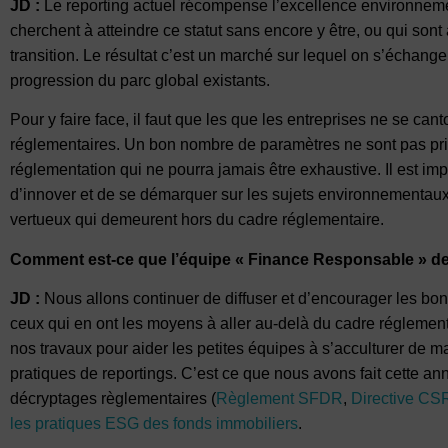
JD :
Le reporting actuel récompense l’excellence environnemen
cherchent à atteindre ce statut sans encore y être, ou qui s
transition. Le résultat c’est un marché sur lequel on s’échange
progression du parc global existants.
Pour y faire face, il faut que les que les entreprises ne se c
réglementaires. Un bon nombre de paramètres ne sont pas pri
réglementation qui ne pourra jamais être exhaustive. Il est im
d’innover et de se démarquer sur les sujets environnementaux
vertueux qui demeurent hors du cadre réglementaire.
Comment est-ce que l’équipe « Finance Responsable » de l
JD :
Nous allons continuer de diffuser et d’encourager les bo
ceux qui en ont les moyens à aller au-delà du cadre réglement
nos travaux pour aider les petites équipes à s’acculturer de ma
pratiques de reportings. C’est ce que nous avons fait cette 
décryptages règlementaires (
Règlement SFDR
,
Directive C
les pratiques ESG des fonds immobiliers
.