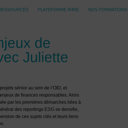
RESSOURCES
PLATEFORME R4RE
NOS FORMATIONS
njeux de
vec Juliette
projets sénior au sein de l’OID, et
es enjeux de finances responsables. Alors
uée par les premières démarches liées à
général des reportings ESG se densifie,
nsion de ces sujets clés et leurs liens
on.