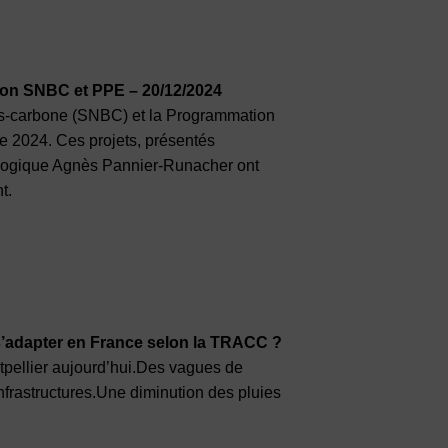
tion SNBC et PPE – 20/12/2024
bas-carbone (SNBC) et la Programmation
e 2024. Ces projets, présentés
écologique Agnès Pannier-Runacher ont
t.
 s’adapter en France selon la TRACC ?
pellier aujourd’hui.Des vagues de
infrastructures.Une diminution des pluies