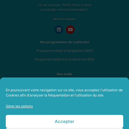
12 rue vivienne, 75002 Paris, France
contact@o-immobilierdurable.fr
Mentions légales
Nos programmes de recherche
Programme dédié à l’adaptation (BAP)
Programme dédié à la biodiversité (BIG)
Nos outils
Analyse de résilience R4RE
En poursuivant votre navigation sur ce site, vous acceptez l'utilisation de
Fresque de l’immobilier durable
Cookies afin d'analyser la fréquentation et l'utilisation du site.
Formations en immobilier durable
Gérer les options
A propos
Notre équipe
Accepter
Nos membres et partenaires