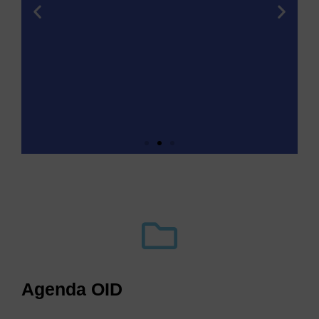
Guide to Action for
Climate Change
Adaptation
In 2021, the OID published the first
version of the Guide to action for
climate change adaptation for
Agenda OID
players in the real estate sector. As
climate change issues go beyond
national borders, the OID and its