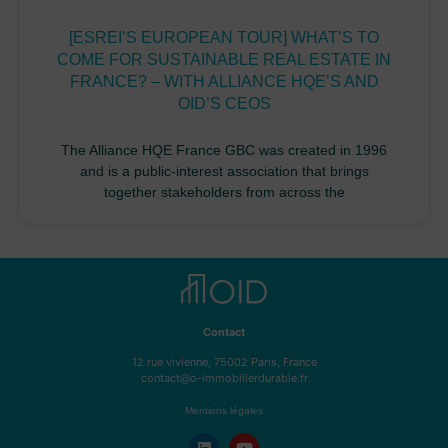
[ESREI’S EUROPEAN TOUR] WHAT’S TO
COME FOR SUSTAINABLE REAL ESTATE IN
FRANCE? – WITH ALLIANCE HQE’S AND
OID’S CEOS
The Alliance HQE France GBC was created in 1996
and is a public-interest association that brings
together stakeholders from across the
Contact
12 rue vivienne, 75002 Paris, France
contact@o-immobilierdurable.fr
Mentions légales