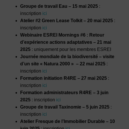
European programme ESREI are
Groupe de travail Eau – 15 mai 2025
:
now offering an updated English
inscription
ici
version of this guide.
Atelier #2 Green Lease Tolkit – 20 mai 2025
:
inscription
ici
I am interested
Webinaire ESREI Mornings #6 : Retour
d’expérience actions adaptatives – 21 mai
2025
: uniquement pour les membres ESREI
Journée mondiale de la biodiversité – visite
d’un site « Natura 2000 » – 22 mai 2025
:
inscription
ici
Formation initiation R4RE – 27 mai 2025
:
inscription
ici
Formation administrateurs R4RE – 3 juin
2025
: inscription
ici
Groupe de travail Taxinomie – 5 juin 2025
:
inscription
ici
Atelier Fresque de l’Immobilier Durable – 10
juin 2025
: inscription
ici