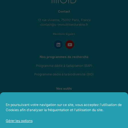
Contact
12 rue vivienne, 75002 Paris, France
contact@o-immobilierdurable.fr
Mentions légales
Nos programmes de recherche
Programme dédié à l’adaptation (BAP)
Programme dédié à la biodiversité (BIG)
Nos outils
Analyse de résilience R4RE
En poursuivant votre navigation sur ce site, vous acceptez l'utilisation de
Fresque de l’immobilier durable
Cookies afin d'analyser la fréquentation et l'utilisation du site.
Formations en immobilier durable
Gérer les options
A propos