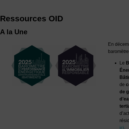
Ressources OID
A la Une
En décemb
baromètre
Le
B
Éner
Bât
de
c
de g
d’e
terti
d’ac
rési
ici
.