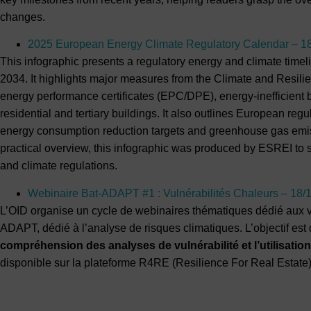
changes.
2025 European Energy Climate Regulatory Calendar – 1
This infographic presents a regulatory energy and climate time
2034. It highlights major measures from the Climate and Resilien
energy performance certificates (EPC/DPE), energy-inefficient 
residential and tertiary buildings. It also outlines European reg
energy consumption reduction targets and greenhouse gas emis
practical overview, this infographic was produced by ESREI to
and climate regulations.
Webinaire Bat-ADAPT #1 : Vulnérabilités Chaleurs – 18/
L’OID organise un cycle de webinaires thématiques dédié aux vul
ADAPT, dédié à l’analyse de risques climatiques. L’objectif e
compréhension des analyses de vulnérabilité et l’utilisatio
disponible sur la plateforme R4RE (Resilience For Real Estate)