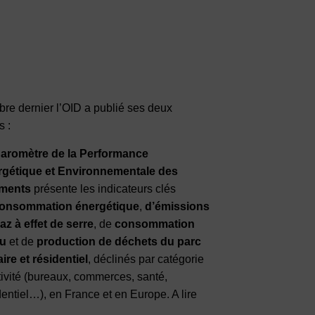
re dernier l’OID a publié ses deux
s :
aromètre de la Performance
gétique et Environnementale des
iments
présente les indicateurs clés
onsommation énergétique
,
d’émissions
az à effet de serre
, de
consommation
au
et de
production de déchets du parc
aire et résidentiel
, déclinés par catégorie
tivité (bureaux, commerces, santé,
dentiel…), en France et en Europe. A lire