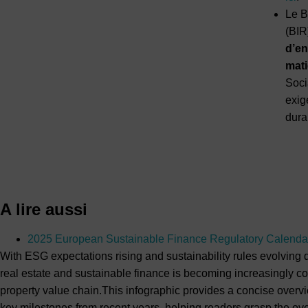
Le B
(BIR
d’en
mati
Soci
exig
dura
A lire aussi
2025 European Sustainable Finance Regulatory Calenda
With ESG expectations rising and sustainability rules evolving 
real estate and sustainable finance is becoming increasingly co
property value chain.This infographic provides a concise overvie
key milestones from recent years, helping readers grasp the over