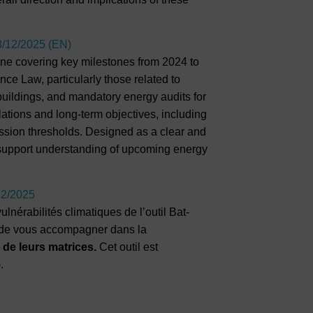
8/12/2025 (EN)
line covering key milestones from 2024 to
ce Law, particularly those related to
buildings, and mandatory energy audits for
ulations and long-term objectives, including
sion thresholds. Designed as a clear and
 support understanding of upcoming energy
12/2025
nérabilités climatiques de l’outil Bat-
st de vous accompagner dans la
n de leurs matrices.
Cet outil est
.