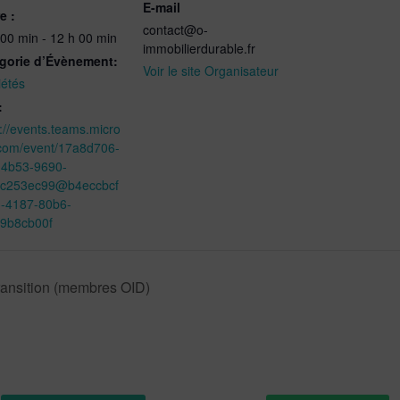
E-mail
e :
contact@o-
 00 min - 12 h 00 min
immobilierdurable.fr
gorie d’Évènement:
Voir le site Organisateur
iétés
:
://events.teams.micro
.com/event/17a8d706-
-4b53-9690-
c253ec99@b4eccbcf
3-4187-80b6-
9b8cb00f
ransition (membres OID)