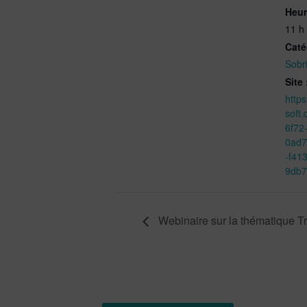
Heur
11 h
Caté
Sobr
Site 
https
soft
6f72
0ad7
-f41
9db7
Webinaire sur la thématique T