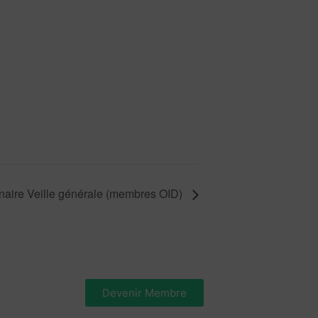
aire Veille générale (membres OID)
Devenir Membre