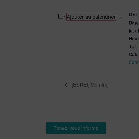
DÉT
Ajouter au calendrier
Date
juin 
Heur
14 h
Caté
Form
[ESREI] Morning
Tenez-vous informé