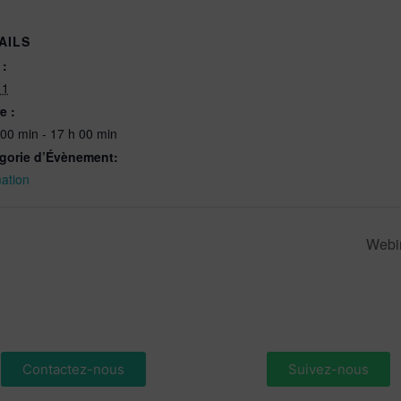
AILS
 :
11
e :
 00 min - 17 h 00 min
gorie d’Évènement:
ation
Webin
Contactez-nous
Suivez-nous