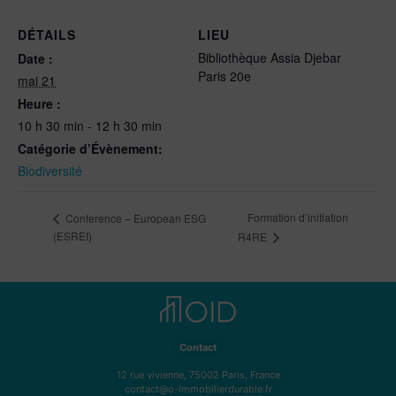
DÉTAILS
LIEU
Bibliothèque Assia Djebar
Date :
Paris 20e
mai 21
Heure :
10 h 30 min - 12 h 30 min
Catégorie d’Évènement:
Biodiversité
Formation d’initiation
Conference – European ESG
(ESREI)
R4RE
Contact
12 rue vivienne, 75002 Paris, France
contact@o-immobilierdurable.fr