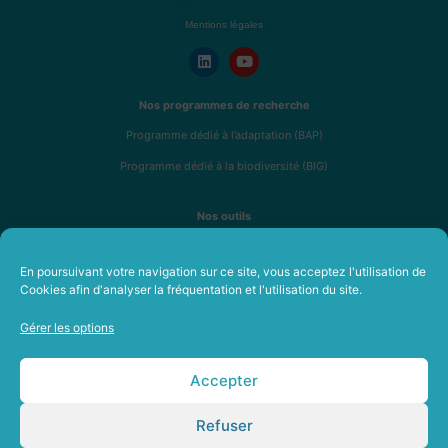
Mentions légales
Nos programmes de recherche
Programme dédié à l’adaptation (BAP)
Programme dédié à la biodiversité (BIG)
Nos outils
Analyse de résilience R4RE
En poursuivant votre navigation sur ce site, vous acceptez l'utilisation de
Fresque de l’immobilier durable
Cookies afin d'analyser la fréquentation et l'utilisation du site.
Formations en immobilier durable
Gérer les options
A propos
Notre équipe
Accepter
Nos membres et partenaires
Refuser
Recrutement