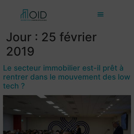
Jour :
25 février
2019
Le secteur immobilier est-il prêt à
rentrer dans le mouvement des low
tech ?