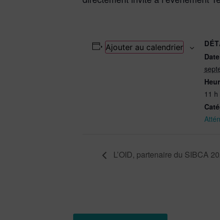
DÉT
Ajouter au calendrier
Date
sept
Heur
11 h
Caté
Atté
L’OID, partenaire du SIBCA 2