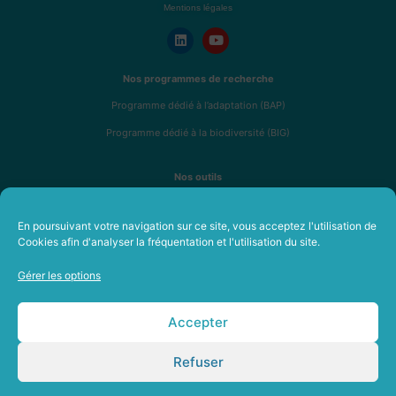
Mentions légales
Nos programmes de recherche
Programme dédié à l’adaptation (BAP)
Programme dédié à la biodiversité (BIG)
Nos outils
Analyse de résilience R4RE
En poursuivant votre navigation sur ce site, vous acceptez l'utilisation de
Fresque de l’immobilier durable
Cookies afin d'analyser la fréquentation et l'utilisation du site.
Formations en immobilier durable
Gérer les options
A propos
Notre équipe
Accepter
Nos membres et partenaires
Refuser
Recrutement