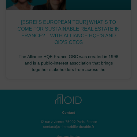
[ESREI’S EUROPEAN TOUR] WHAT’S TO
COME FOR SUSTAINABLE REAL ESTATE IN
FRANCE? – WITH ALLIANCE HQE’S AND
OID’S CEOS
The Alliance HQE France GBC was created in 1996
and is a public-interest association that brings
together stakeholders from across the
Contact
12 rue vivienne, 75002 Paris, France
contact@o-immobilierdurable.fr
Mentions légales