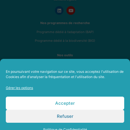
Nos programmes de recherche
Programme dédié à l’adaptation (BAP)
Programme dédié à la biodiversité (BIG)
Nos outils
Analyse de résilience R4RE
En poursuivant votre navigation sur ce site, vous acceptez l'utilisation de
Fresque de l’immobilier durable
Cookies afin d'analyser la fréquentation et l'utilisation du site.
Formations en immobilier durable
Gérer les options
A propos
Notre équipe
Accepter
Nos membres et partenaires
Refuser
Recrutement
Rapport moral et financier 2025
Politique de Confidentialité