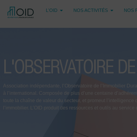
L'OID
NOS ACTIVITÉS
NOS 
L'OBSERVATOIRE DE
Association indépendante, l’Observatoire de l’Immobilier Durab
à l’international. Composée de plus d’une centaine d’adhérents
toute la chaîne de valeur du secteur, et promeut l’intelligenc
l’immobilier. L’OID produit des ressources et outils au service de