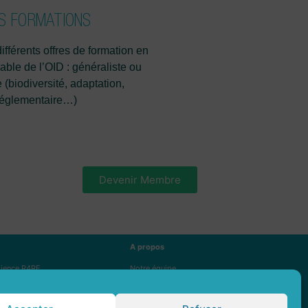
S FORMATIONS
fférents offres de formation en
able de l’OID : généraliste ou
(biodiversité, adaptation,
réglementaire…)
Devenir Membre
A propos
ilience R4RE
Notre équipe
mobilier durable
Nos membres et partenaires