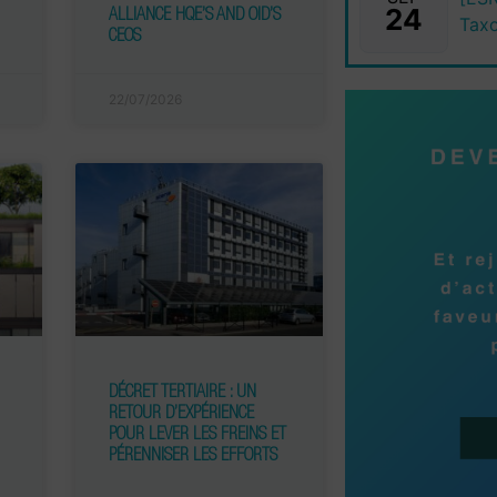
24
ALLIANCE HQE’S AND OID’S
Tax
CEOS
22/07/2026
DÉCRET TERTIAIRE : UN
RETOUR D’EXPÉRIENCE
POUR LEVER LES FREINS ET
PÉRENNISER LES EFFORTS