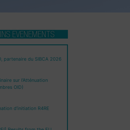
INS EVENEMENTS
D, partenaire du SIBCA 2026
naire sur l’Atténuation
mbres OID)
ation d’initiation R4RE
EI] Results from the EU