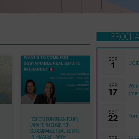
PROCHA
SEP
L’OI
1
SEP
Webi
17
(me
SEP
Form
22
E
[ESREI’S EUROPEAN TOUR]
R
WHAT’S TO COME FOR
SUSTAINABLE REAL ESTATE
IN FRANCE? – WITH
SEP
[ESR